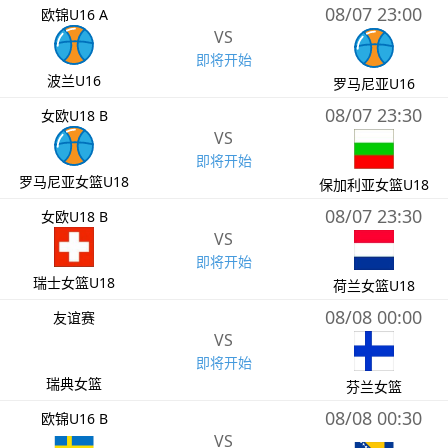
08/07 23:00
欧锦U16 A
VS
即将开始
波兰U16
罗马尼亚U16
08/07 23:30
女欧U18 B
VS
即将开始
罗马尼亚女篮U18
保加利亚女篮U18
08/07 23:30
女欧U18 B
VS
即将开始
瑞士女篮U18
荷兰女篮U18
08/08 00:00
友谊赛
VS
即将开始
瑞典女篮
芬兰女篮
08/08 00:30
欧锦U16 B
VS