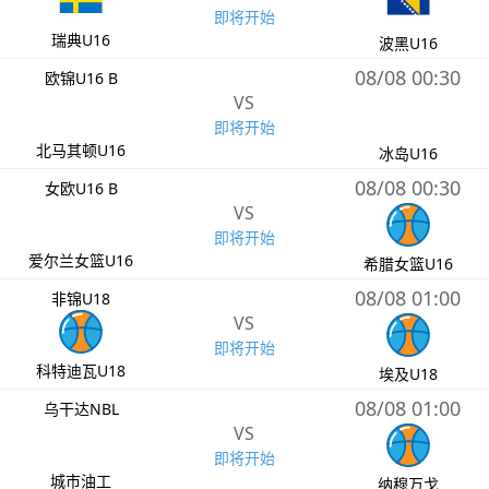
即将开始
瑞典U16
波黑U16
08/08 00:30
欧锦U16 B
VS
即将开始
北马其顿U16
冰岛U16
08/08 00:30
女欧U16 B
VS
即将开始
爱尔兰女篮U16
希腊女篮U16
08/08 01:00
非锦U18
VS
即将开始
科特迪瓦U18
埃及U18
08/08 01:00
乌干达NBL
VS
即将开始
城市油工
纳穆万戈