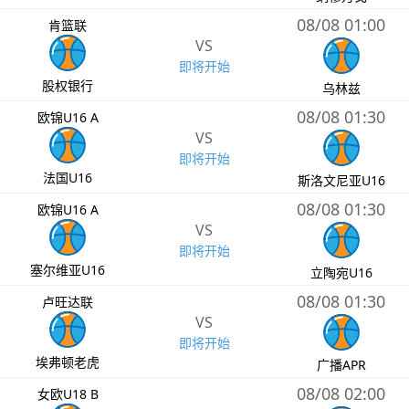
08/08 01:00
肯篮联
VS
即将开始
股权银行
乌林兹
08/08 01:30
欧锦U16 A
VS
即将开始
法国U16
斯洛文尼亚U16
08/08 01:30
欧锦U16 A
VS
即将开始
塞尔维亚U16
立陶宛U16
08/08 01:30
卢旺达联
VS
即将开始
埃弗顿老虎
广播APR
08/08 02:00
女欧U18 B