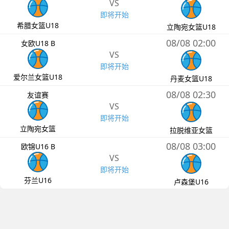
VS
即将开始
希腊女篮U18
立陶宛女篮U18
08/08 02:00
女欧U18 B
VS
即将开始
爱尔兰女篮U18
丹麦女篮U18
08/08 02:30
友谊赛
VS
即将开始
立陶宛女篮
拉脱维亚女篮
08/08 03:00
欧锦U16 B
VS
即将开始
芬兰U16
卢森堡U16