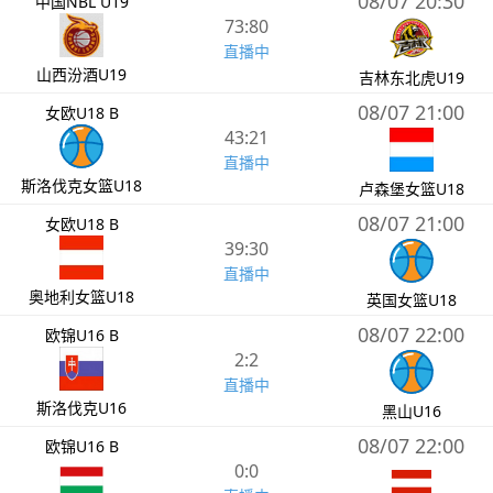
08/07 20:30
中国NBL U19
73:80
直播中
山西汾酒U19
吉林东北虎U19
08/07 21:00
女欧U18 B
43:21
直播中
斯洛伐克女篮U18
卢森堡女篮U18
08/07 21:00
女欧U18 B
39:30
直播中
奥地利女篮U18
英国女篮U18
08/07 22:00
欧锦U16 B
2:2
直播中
斯洛伐克U16
黑山U16
08/07 22:00
欧锦U16 B
0:0