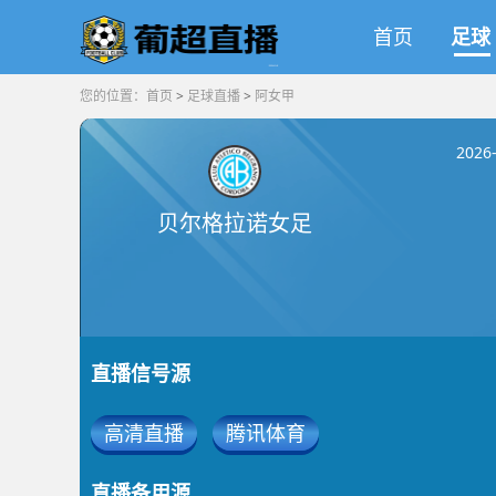
首页
足球
您的位置：
首页
>
足球直播
>
阿女甲
2026
贝尔格拉诺女足
直播信号源
高清直播
腾讯体育
直播备用源