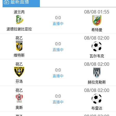
最新直播
08/08 01:55
波兰丙
0:0
直播中
波德拉谢比亚拉
希特曼
08/08 02:00
荷乙
0:0
直播中
维特斯
瓦尔韦克
08/08 02:00
荷乙
0:0
直播中
芬洛
赫拉克勒斯
08/08 02:00
荷乙
0:0
直播中
奥斯
布雷达