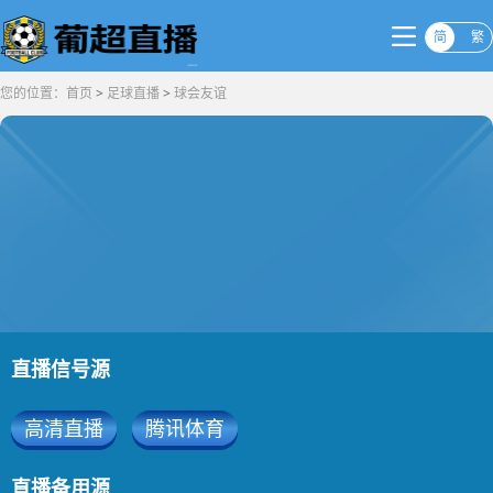
简
繁
您的位置：
首页
>
足球直播
>
球会友谊
直播信号源
高清直播
腾讯体育
直播备用源