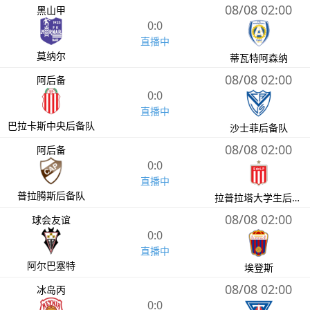
08/08 02:00
黑山甲
0:0
直播中
莫纳尔
蒂瓦特阿森纳
08/08 02:00
阿后备
0:0
直播中
巴拉卡斯中央后备队
沙士菲后备队
08/08 02:00
阿后备
0:0
直播中
普拉腾斯后备队
拉普拉塔大学生后备队
08/08 02:00
球会友谊
0:0
直播中
阿尔巴塞特
埃登斯
08/08 02:00
冰岛丙
0:0