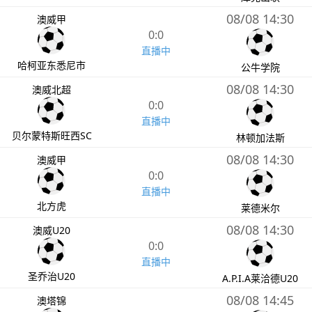
08/08 14:30
澳威甲
0:0
直播中
哈柯亚东悉尼市
公牛学院
08/08 14:30
澳威北超
0:0
直播中
贝尔蒙特斯旺西SC
林顿加法斯
08/08 14:30
澳威甲
0:0
直播中
北方虎
莱德米尔
08/08 14:30
澳威U20
0:0
直播中
圣乔治U20
A.P.I.A莱洽德U20
08/08 14:45
澳塔锦