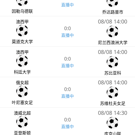
直播中
因勒乌德联
乔达路普市
08/08 14:00
澳西甲
0:0
直播中
莫道克大学
尼兰西澳洲大学
08/08 14:00
澳西甲
0:0
直播中
科廷大学
苏比亚科
08/08 14:00
俄女超
0:0
直播中
叶尼塞女足
苏维杜夫女足
08/08 14:30
澳威北超
0:0
直播中
亚登斯顿
库克山联