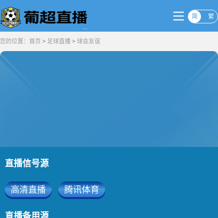
简
繁
您的位置：
首页
>
足球直播
>
球会友谊
直播信号源
高清直播
腾讯体育
直播备用源