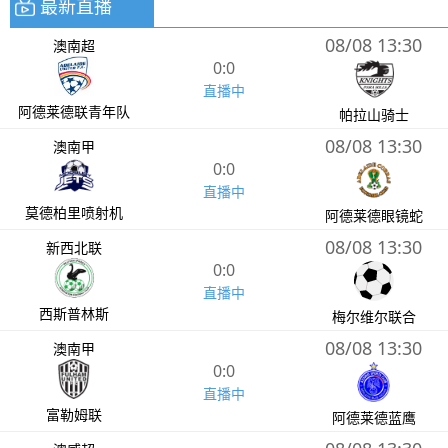
最新直播
08/08 13:30
澳南超
0:0
直播中
阿德莱德联青年队
帕拉山骑士
08/08 13:30
澳南甲
0:0
直播中
莫德柏里喷射机
阿德莱德眼镜蛇
08/08 13:30
新西北联
0:0
直播中
西斯普林斯
梅尔维尔联合
08/08 13:30
澳南甲
0:0
直播中
富勒姆联
阿德莱德蓝鹰