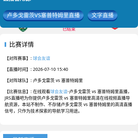
卢多戈雷茨VS塞普特姆里直播
文字直播
2026-07-10 15:40 球会友谊
已结束
卢多戈雷茨
塞普特姆里
1
:
0
比赛详情
【对阵赛事】:
球会友谊
【直播时间】: 2026-07-10 15:40
【对阵球队】: 卢多戈雷茨 vs 塞普特姆里
【比赛信息】: 在线观看
球会友谊
-卢多戈雷茨 vs 塞普特姆里直播，
JRS直播吧为你提供卢多戈雷茨 vs 塞普特姆里高清在线视频直播导
航资源，本站不制作、不存储卢多戈雷茨 vs 塞普特姆里的高清直播
信号，只作为技术探索的导航学习用途。