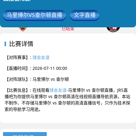
马里博尔VS查尔顿直播
文字直播
2026-07-11 00:00 球会友谊
已结束
马里博尔
查尔顿
1
:
1
比赛详情
【对阵赛事】:
球会友谊
【直播时间】: 2026-07-11 00:00
【对阵球队】: 马里博尔 vs 查尔顿
【比赛信息】: 在线观看
球会友谊
-马里博尔 vs 查尔顿直播，JRS直
播吧为你提供马里博尔 vs 查尔顿高清在线视频直播导航资源，本站
不制作、不存储马里博尔 vs 查尔顿的高清直播信号，只作为技术探
索的导航学习用途。