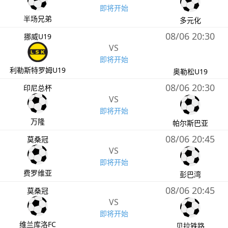
即将开始
半场兄弟
多元化
08/06 20:30
挪威U19
VS
即将开始
利勒斯特罗姆U19
奥勒松U19
08/06 20:30
印尼总杯
VS
即将开始
万隆
帕尔斯巴亚
08/06 20:45
莫桑冠
VS
即将开始
费罗维亚
彭巴湾
08/06 20:45
莫桑冠
VS
即将开始
维兰库洛FC
贝拉铁路