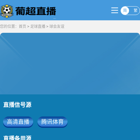
简
繁
您的位置：
首页
>
足球直播
>
球会友谊
直播信号源
高清直播
腾讯体育
直播备用源