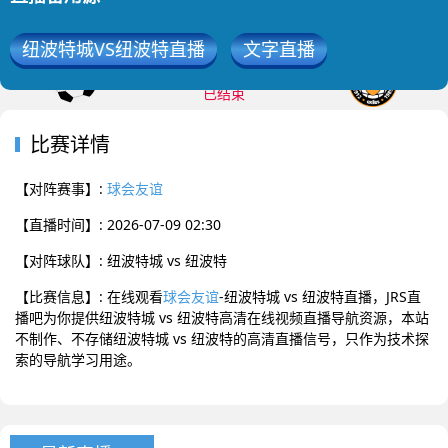
纽波特城VS纽波特直播
文字直播
2026-07-09 02:30 球会友谊
已结束
纽波特城
纽波特
0
:
5
比赛详情
【对阵赛事】:
球会友谊
【直播时间】: 2026-07-09 02:30
【对阵球队】: 纽波特城 vs 纽波特
【比赛信息】: 在线观看
球会友谊
-纽波特城 vs 纽波特直播，JRS直
播吧为你提供纽波特城 vs 纽波特高清在线视频直播导航资源，本站
不制作、不存储纽波特城 vs 纽波特的高清直播信号，只作为技术探
索的导航学习用途。