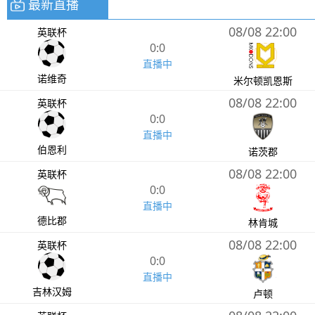
最新直播
08/08 22:00
英联杯
0:0
直播中
诺维奇
米尔顿凯恩斯
08/08 22:00
英联杯
0:0
直播中
伯恩利
诺茨郡
08/08 22:00
英联杯
0:0
直播中
德比郡
林肯城
08/08 22:00
英联杯
0:0
直播中
吉林汉姆
卢顿