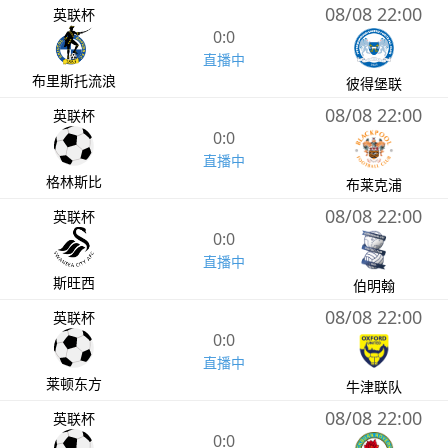
08/08 22:00
英联杯
0:0
直播中
布里斯托流浪
彼得堡联
08/08 22:00
英联杯
0:0
直播中
格林斯比
布莱克浦
08/08 22:00
英联杯
0:0
直播中
斯旺西
伯明翰
08/08 22:00
英联杯
0:0
直播中
莱顿东方
牛津联队
08/08 22:00
英联杯
0:0