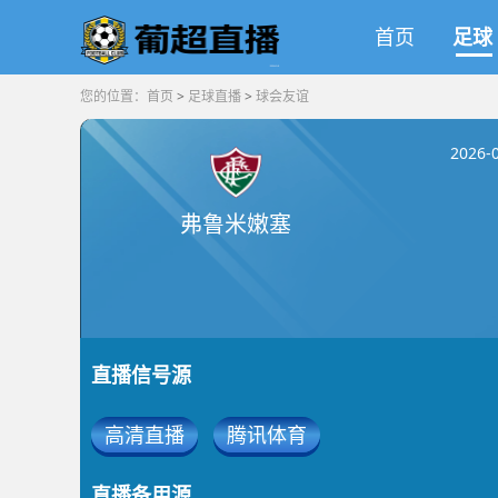
首页
足球
您的位置：
首页
>
足球直播
>
球会友谊
2026-
弗鲁米嫩塞
直播信号源
高清直播
腾讯体育
直播备用源