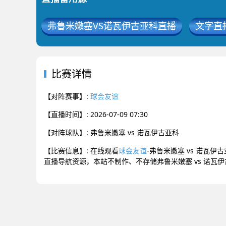
弗鲁米嫩塞VS诺瓦伊古亚科直播
文字直
比赛详情
【对阵赛事】:
球会友谊
【直播时间】: 2026-07-09 07:30
【对阵球队】: 弗鲁米嫩塞 vs 诺瓦伊古亚科
【比赛信息】: 在线观看
球会友谊
-弗鲁米嫩塞 vs 诺瓦伊
直播导航资源，本站不制作、不存储弗鲁米嫩塞 vs 诺瓦