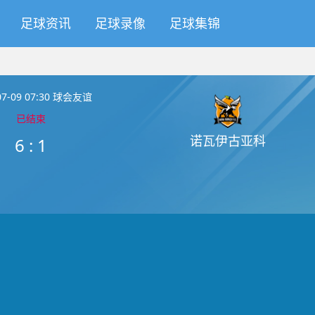
足球资讯
足球录像
足球集锦
07-09 07:30 球会友谊
已结束
诺瓦伊古亚科
6
:
1