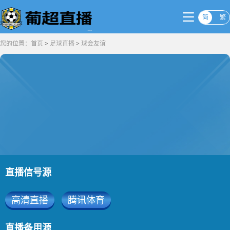
简
繁
您的位置：
首页
>
足球直播
>
球会友谊
直播信号源
高清直播
腾讯体育
直播备用源