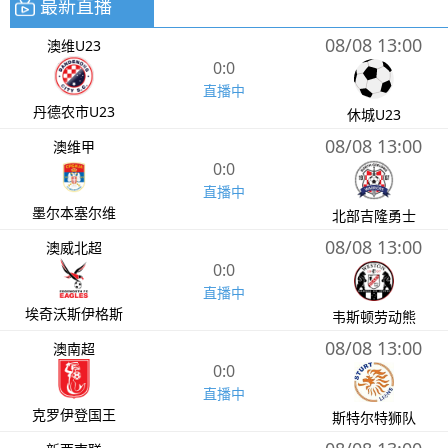
最新直播
08/08 13:00
澳维U23
0:0
直播中
丹德农市U23
休城U23
08/08 13:00
澳维甲
0:0
直播中
墨尔本塞尔维
北部吉隆勇士
08/08 13:00
澳威北超
0:0
直播中
埃奇沃斯伊格斯
韦斯顿劳动熊
08/08 13:00
澳南超
0:0
直播中
克罗伊登国王
斯特尔特狮队