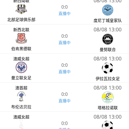
08/08 13:00
新西南联
0:0
直播中
北部足球俱乐部
度尼丁城皇家队
08/08 13:00
新西北联
0:0
直播中
伯肯黑德联
曼努联合
08/08 13:00
澳威女超
0:0
直播中
曼立联女足
伊拉瓦拉女足
08/08 13:00
澳首超
0:0
直播中
布伦达贝拉
塔格拉诺联
08/08 13:00
澳威女超
0:0