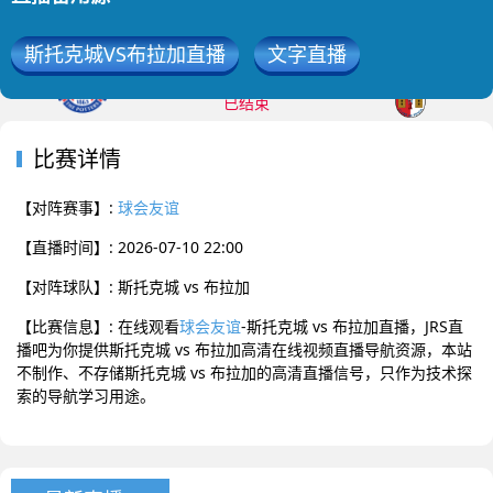
斯托克城VS布拉加直播
文字直播
2026-07-10 22:00 球会友谊
已结束
斯托克城
布拉加
0
:
0
比赛详情
【对阵赛事】:
球会友谊
【直播时间】: 2026-07-10 22:00
【对阵球队】: 斯托克城 vs 布拉加
【比赛信息】: 在线观看
球会友谊
-斯托克城 vs 布拉加直播，JRS直
播吧为你提供斯托克城 vs 布拉加高清在线视频直播导航资源，本站
不制作、不存储斯托克城 vs 布拉加的高清直播信号，只作为技术探
索的导航学习用途。