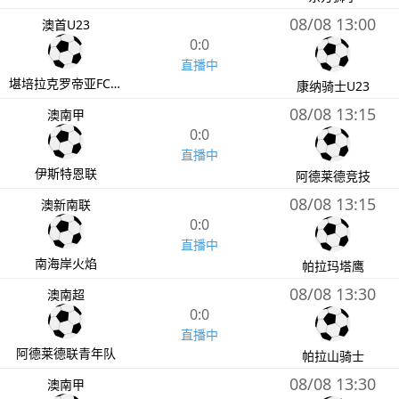
08/08 13:00
澳首U23
0:0
直播中
堪培拉克罗帝亚FCU23
康纳骑士U23
08/08 13:15
澳南甲
0:0
直播中
伊斯特恩联
阿德莱德竞技
08/08 13:15
澳新南联
0:0
直播中
南海岸火焰
帕拉玛塔鹰
08/08 13:30
澳南超
0:0
直播中
阿德莱德联青年队
帕拉山骑士
08/08 13:30
澳南甲