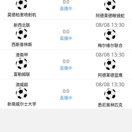
0:0
直播中
莫德柏里喷射机
阿德莱德眼镜蛇
08/08 13:30
新西北联
0:0
直播中
西斯普林斯
梅尔维尔联合
08/08 13:30
澳南甲
0:0
直播中
富勒姆联
阿德莱德蓝鹰
08/08 13:30
澳威超
0:0
直播中
新南威尔士大学
悉尼奥林匹克