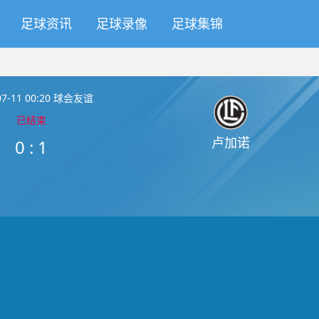
足球资讯
足球录像
足球集锦
07-11 00:20 球会友谊
已结束
卢加诺
0
:
1