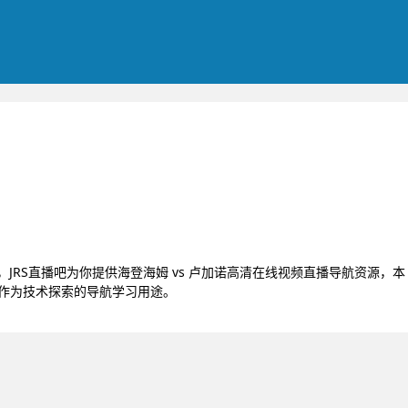
播，JRS直播吧为你提供海登海姆 vs 卢加诺高清在线视频直播导航资源，本
只作为技术探索的导航学习用途。