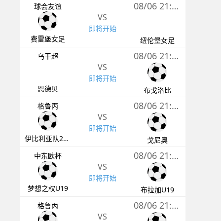
08/06 21:00
球会友谊
VS
即将开始
费雷堡女足
纽伦堡女足
08/06 21:00
乌干超
VS
即将开始
恩德贝
布戈洛比
08/06 21:00
格鲁丙
VS
即将开始
伊比利亚队2010
戈尼奥
08/06 21:00
中东欧杯
VS
即将开始
梦想之权U19
布拉加U19
08/06 21:00
格鲁丙
VS