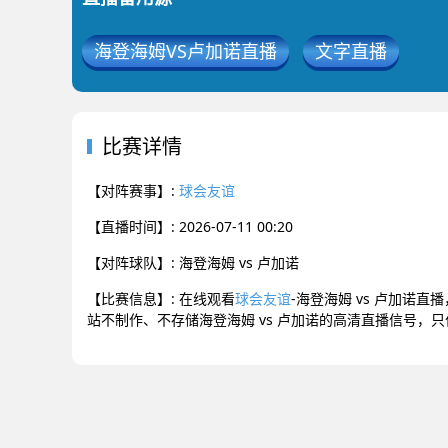
海登海姆VS卢加诺直播
文字直播
比赛详情
【对阵赛事】:
球会友谊
【直播时间】: 2026-07-11 00:20
【对阵球队】: 海登海姆 vs 卢加诺
【比赛信息】: 在线观看
球会友谊
-海登海姆 vs 卢加诺直
站不制作、不存储海登海姆 vs 卢加诺的高清直播信号，