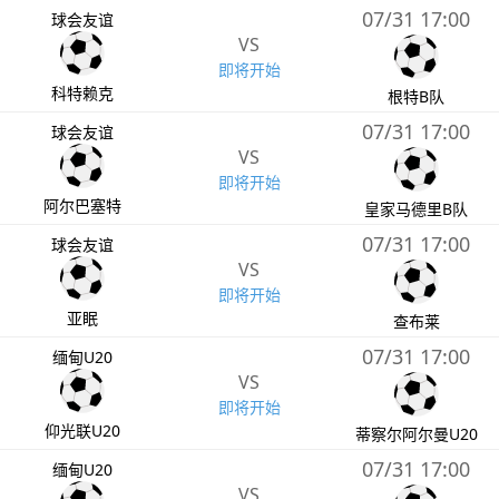
07/31 17:00
球会友谊
VS
即将开始
科特赖克
根特B队
07/31 17:00
球会友谊
VS
即将开始
阿尔巴塞特
皇家马德里B队
07/31 17:00
球会友谊
VS
即将开始
亚眠
查布莱
07/31 17:00
缅甸U20
VS
即将开始
仰光联U20
蒂察尔阿尔曼U20
07/31 17:00
缅甸U20
VS