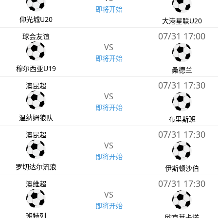
即将开始
仰光城U20
大港星联U20
07/31 17:00
球会友谊
VS
即将开始
穆尔西亚U19
桑德兰
07/31 17:30
澳昆超
VS
即将开始
温纳姆狼队
布里斯班
07/31 17:30
澳昆超
VS
即将开始
罗切达尔流浪
伊斯顿沙伯
07/31 17:30
澳维超
VS
即将开始
班特列
欧克莱卡诺