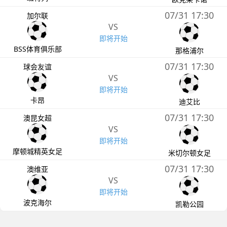
07/31 17:30
加尔联
VS
即将开始
BSS体育俱乐部
那格浦尔
07/31 17:30
球会友谊
VS
即将开始
卡昂
迪艾比
07/31 17:30
澳昆女超
VS
即将开始
摩顿城精英女足
米切尔顿女足
07/31 17:30
澳维亚
VS
即将开始
波克海尔
凯勒公园