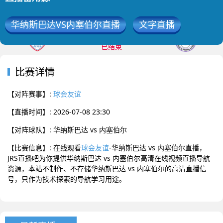
华纳斯巴达VS内塞伯尔直播
文字直播
2026-07-08 23:30 球会友谊
已结束
华纳斯巴达
内塞伯尔
1
:
1
比赛详情
【对阵赛事】:
球会友谊
【直播时间】: 2026-07-08 23:30
【对阵球队】: 华纳斯巴达 vs 内塞伯尔
【比赛信息】: 在线观看
球会友谊
-华纳斯巴达 vs 内塞伯尔直播，
JRS直播吧为你提供华纳斯巴达 vs 内塞伯尔高清在线视频直播导航
资源，本站不制作、不存储华纳斯巴达 vs 内塞伯尔的高清直播信
号，只作为技术探索的导航学习用途。