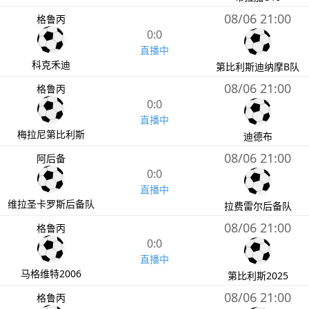
08/06 21:00
格鲁丙
0:0
直播中
科克禾迪
第比利斯迪纳摩B队
08/06 21:00
格鲁丙
0:0
直播中
梅拉尼第比利斯
迪德布
08/06 21:00
阿后备
0:0
直播中
维拉圣卡罗斯后备队
拉费雷尔后备队
08/06 21:00
格鲁丙
0:0
直播中
马格维特2006
第比利斯2025
08/06 21:00
格鲁丙