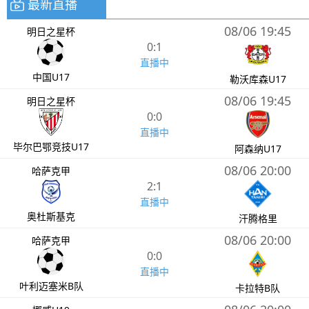
最新直播
08/06 19:45
明日之星杯
0:1
直播中
中国U17
勒沃库森U17
08/06 19:45
明日之星杯
0:0
直播中
毕尔巴鄂竞技U17
阿森纳U17
08/06 20:00
哈萨克甲
2:1
直播中
奥杜斯基克
汗腾格里
08/06 20:00
哈萨克甲
0:0
直播中
叶利迈塞米B队
卡拉特B队