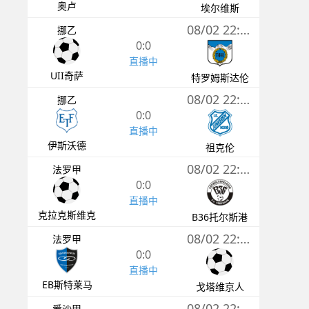
奥卢
埃尔维斯
08/02 22:00
挪乙
0:0
直播中
UII奇萨
特罗姆斯达伦
08/02 22:00
挪乙
0:0
直播中
伊斯沃德
祖克伦
08/02 22:00
法罗甲
0:0
直播中
克拉克斯维克
B36托尔斯港
08/02 22:00
法罗甲
0:0
直播中
EB斯特莱马
戈塔维京人
08/02 22:00
爱沙甲