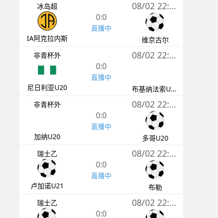
08/02 22:00
冰岛超
0:0
直播中
IA阿克拉内斯
维京古尔
08/02 22:00
非青杯外
0:0
直播中
尼日利亚U20
布基纳法索U20
08/02 22:00
非青杯外
0:0
直播中
加纳U20
多哥U20
08/02 22:00
瑞士乙
0:0
直播中
卢加诺U21
布勒
08/02 22:00
瑞士乙
0:0