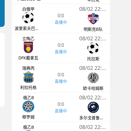
08/02 22:00
白俄甲
0:0
直播中
波里索夫巴特B队
明斯克B队
08/02 22:00
立陶乙
0:0
直播中
DFK戴拿瓦
托拉斯
08/02 22:00
瑞典丙
0:0
直播中
利拉托格
欧卡哈姆斯
08/02 22:00
俄乙B
0:0
直播中
穆罗姆
多尔戈普鲁德尼
08/02 22:00
俄乙B