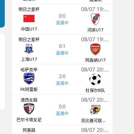
08/07 19:35
明日之星杯
0:0
直播中
中国U17
河床U17
08/07 19:35
明日之星杯
0:1
直播中
上海U17
阿森纳U17
08/07 20:00
哈萨克甲
2:0
直播中
FK阿雷斯
杜保尔B队
08/07 20:00
澳西女超
0:0
直播中
巴尔卡塔女足
苏比雅可联女足
08/07 20:00
阿美超