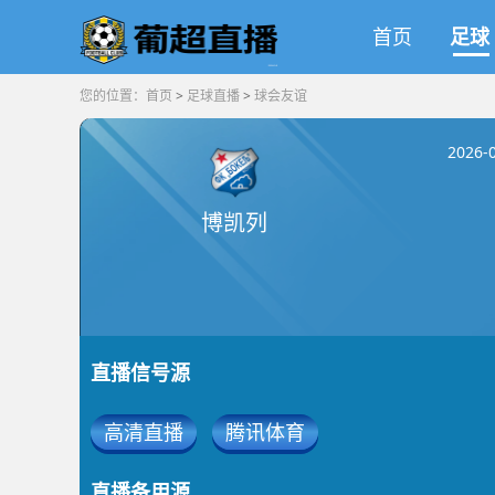
首页
足球
您的位置：
首页
>
足球直播
>
球会友谊
2026-
博凯列
直播信号源
高清直播
腾讯体育
直播备用源