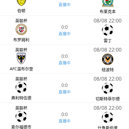
直播中
伯顿
布莱克本
08/08 22:00
英联杯
0:0
直播中
布罗姆利
雷丁
08/08 22:00
英联杯
0:0
直播中
AFC温布尔登
纽波特
08/08 22:00
英联杯
0:0
直播中
弗利特伍德
切斯特菲尔德
08/08 22:00
英联杯
0:0
直播中
索尔福德市
什鲁斯伯里