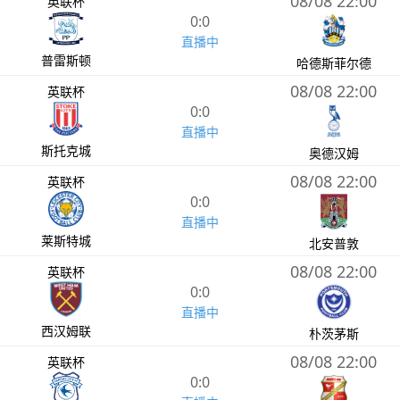
08/08 22:00
英联杯
0:0
直播中
普雷斯顿
哈德斯菲尔德
08/08 22:00
英联杯
0:0
直播中
斯托克城
奥德汉姆
08/08 22:00
英联杯
0:0
直播中
莱斯特城
北安普敦
08/08 22:00
英联杯
0:0
直播中
西汉姆联
朴茨茅斯
08/08 22:00
英联杯
0:0