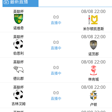
最新直播
08/08 22:00
英联杯
0:0
直播中
诺维奇
米尔顿凯恩斯
08/08 22:00
英联杯
0:0
直播中
伯恩利
诺茨郡
08/08 22:00
英联杯
0:0
直播中
德比郡
林肯城
08/08 22:00
英联杯
0:0
直播中
吉林汉姆
卢顿