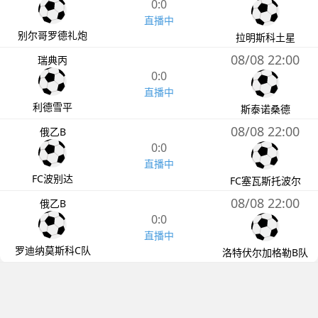
0:0
直播中
别尔哥罗德礼炮
拉明斯科土星
08/08 22:00
瑞典丙
0:0
直播中
利德雪平
斯泰诺桑德
08/08 22:00
俄乙B
0:0
直播中
FC波别达
FC塞瓦斯托波尔
08/08 22:00
俄乙B
0:0
直播中
罗迪纳莫斯科C队
洛特伏尔加格勒B队