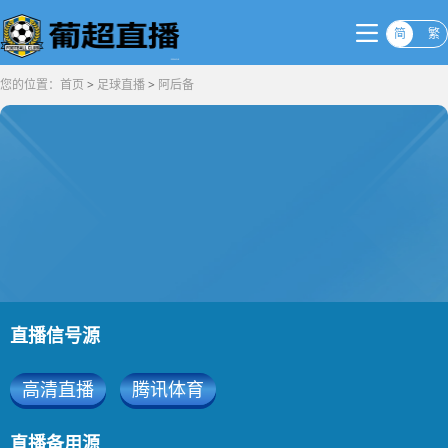
简
繁
您的位置：
首页
>
足球直播
>
阿后备
直播信号源
高清直播
腾讯体育
直播备用源