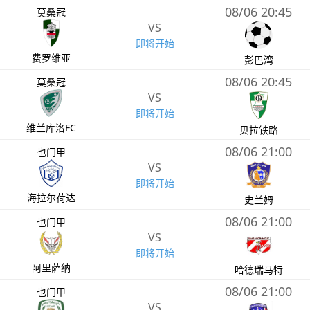
08/06 20:45
莫桑冠
VS
即将开始
费罗维亚
彭巴湾
08/06 20:45
莫桑冠
VS
即将开始
维兰库洛FC
贝拉铁路
08/06 21:00
也门甲
VS
即将开始
海拉尔荷达
史兰姆
08/06 21:00
也门甲
VS
即将开始
阿里萨纳
哈德瑞马特
08/06 21:00
也门甲
VS