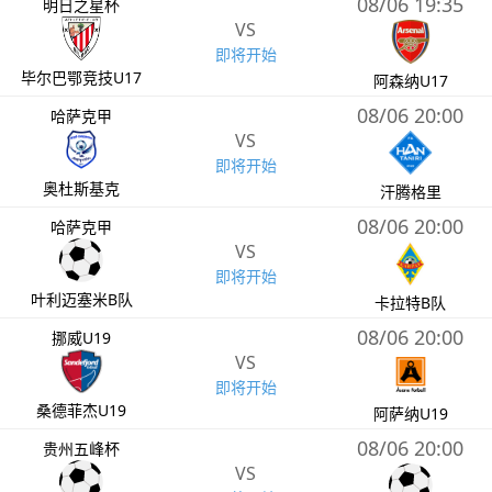
08/06 19:35
明日之星杯
VS
即将开始
毕尔巴鄂竞技U17
阿森纳U17
08/06 20:00
哈萨克甲
VS
即将开始
奥杜斯基克
汗腾格里
08/06 20:00
哈萨克甲
VS
即将开始
叶利迈塞米B队
卡拉特B队
08/06 20:00
挪威U19
VS
即将开始
桑德菲杰U19
阿萨纳U19
08/06 20:00
贵州五峰杯
VS