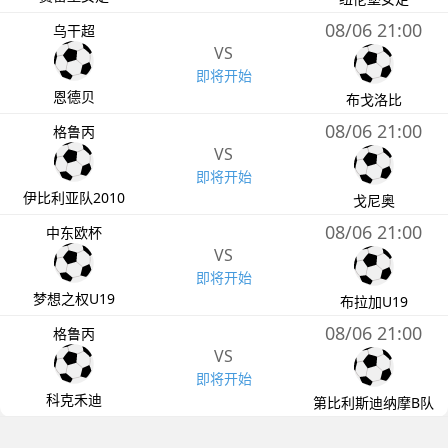
08/06 21:00
乌干超
VS
即将开始
恩德贝
布戈洛比
08/06 21:00
格鲁丙
VS
即将开始
伊比利亚队2010
戈尼奥
08/06 21:00
中东欧杯
VS
即将开始
梦想之权U19
布拉加U19
08/06 21:00
格鲁丙
VS
即将开始
科克禾迪
第比利斯迪纳摩B队