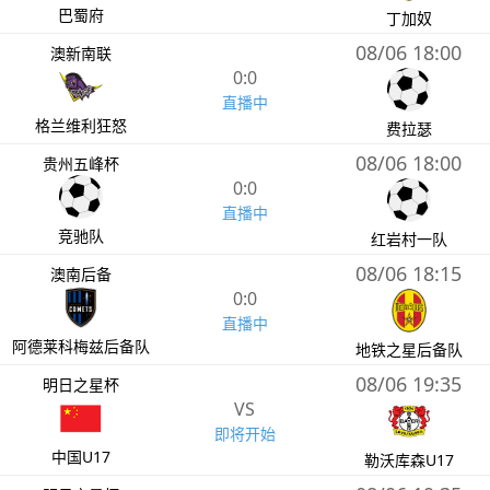
巴蜀府
丁加奴
08/06 18:00
澳新南联
0:0
直播中
格兰维利狂怒
费拉瑟
08/06 18:00
贵州五峰杯
0:0
直播中
竞驰队
红岩村一队
08/06 18:15
澳南后备
0:0
直播中
阿德莱科梅兹后备队
地铁之星后备队
08/06 19:35
明日之星杯
VS
即将开始
中国U17
勒沃库森U17