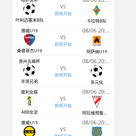
VS
即将开始
叶利迈塞米B队
卡拉特B队
08/06 20:00
挪威U19
VS
即将开始
桑德菲杰U19
阿萨纳U19
08/06 20:00
贵州五峰杯
VS
即将开始
半场兄弟
多元化
08/06 20:00
玻利女联
VS
即将开始
ABB女足
阿拉维预备女足
08/06 20:30
挪威U19
VS