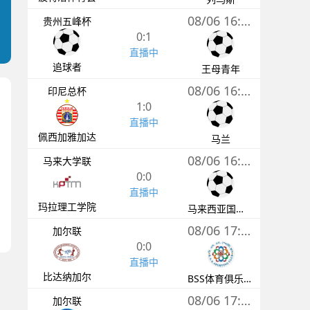
08/06 16:00
贵州五峰杯
0:1
直播中
追球者
王母青年
08/06 16:30
印尼总杯
1:0
直播中
佩西加雅加达
马兰
08/06 16:45
马来大学联
0:0
直播中
玛拉理工学院
马来西亚国家大学
08/06 17:30
加尔联
0:0
直播中
比达纳加尔
BSS体育俱乐部
08/06 17:30
加尔联