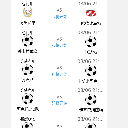
08/06 21:00
也门甲
VS
即将开始
阿里萨纳
哈德瑞马特
08/06 21:00
也门甲
VS
即将开始
穆卡拉体育
沃达特
08/06 21:00
哈萨克甲
VS
即将开始
沙克特
卡斯比阿克套B队
08/06 21:00
哈萨克甲
VS
即将开始
阿克托比B队
伊基巴斯图特
08/06 21:00
挪威U19
VS