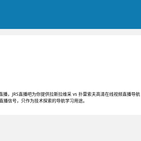
夫直播，JRS直播吧为你提供拉斯拉维采 vs 扑雷索夫高清在线视频直播导航
清直播信号，只作为技术探索的导航学习用途。