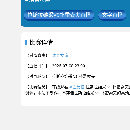
拉斯拉维采VS扑雷索夫直播
文字直播
比赛详情
【对阵赛事】:
球会友谊
【直播时间】: 2026-07-08 23:00
【对阵球队】: 拉斯拉维采 vs 扑雷索夫
【比赛信息】: 在线观看
球会友谊
-拉斯拉维采 vs 扑雷索
资源，本站不制作、不存储拉斯拉维采 vs 扑雷索夫的高