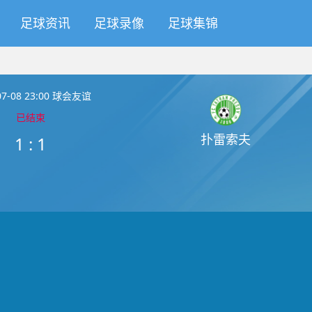
足球资讯
足球录像
足球集锦
07-08 23:00 球会友谊
已结束
扑雷索夫
1
:
1