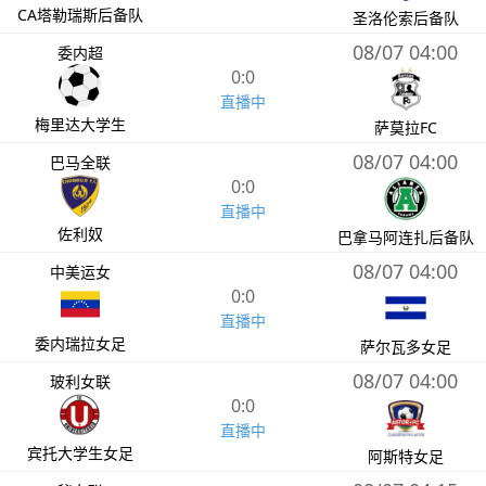
CA塔勒瑞斯后备队
圣洛伦索后备队
08/07 04:00
委内超
0:0
直播中
梅里达大学生
萨莫拉FC
08/07 04:00
巴马全联
0:0
直播中
佐利奴
巴拿马阿连扎后备队
08/07 04:00
中美运女
0:0
直播中
委内瑞拉女足
萨尔瓦多女足
08/07 04:00
玻利女联
0:0
直播中
宾托大学生女足
阿斯特女足