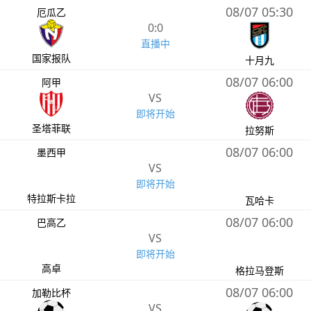
08/07 05:30
厄瓜乙
0:0
直播中
国家报队
十月九
08/07 06:00
阿甲
VS
即将开始
圣塔菲联
拉努斯
08/07 06:00
墨西甲
VS
即将开始
特拉斯卡拉
瓦哈卡
08/07 06:00
巴高乙
VS
即将开始
高卓
格拉马登斯
08/07 06:00
加勒比杯
VS