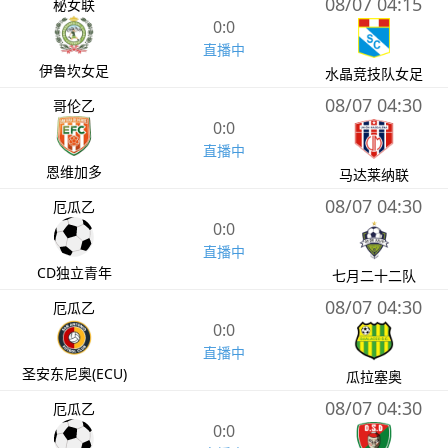
08/07 04:15
秘女联
0:0
直播中
伊鲁坎女足
水晶竞技队女足
08/07 04:30
哥伦乙
0:0
直播中
恩维加多
马达莱纳联
08/07 04:30
厄瓜乙
0:0
直播中
CD独立青年
七月二十二队
08/07 04:30
厄瓜乙
0:0
直播中
圣安东尼奥(ECU)
瓜拉塞奥
08/07 04:30
厄瓜乙
0:0