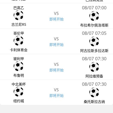
08/07 07:00
巴高乙
VS
即将开始
古兰尼RS
布拉希尔佩洛塔斯
08/07 07:05
哥伦甲
VS
即将开始
卡利体育会
阿古拉斯多拉达斯
08/07 07:30
玻利甲
VS
即将开始
布鲁明
阿拉维预备
08/07 07:30
中北美杯
VS
即将开始
纽约城
桑托斯拉古纳