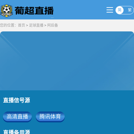
简
繁
您的位置：
首页
>
足球直播
>
阿后备
直播信号源
高清直播
腾讯体育
直播备用源