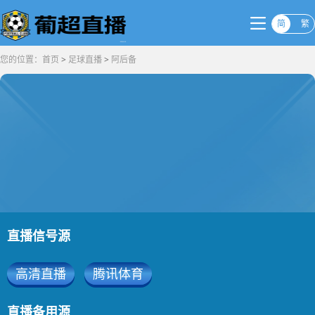
简
繁
您的位置：
首页
>
足球直播
>
阿后备
直播信号源
高清直播
腾讯体育
直播备用源