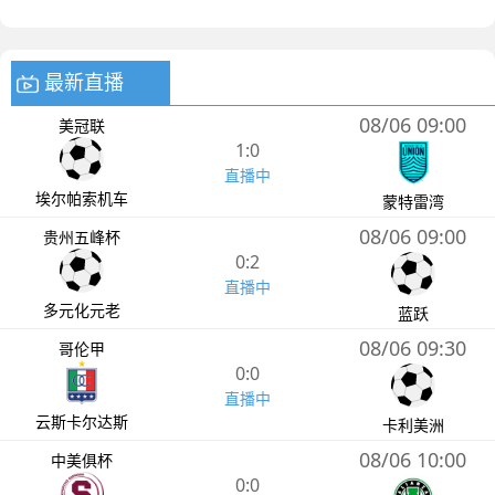
最新直播
08/06 09:00
美冠联
1:0
直播中
埃尔帕索机车
蒙特雷湾
08/06 09:00
贵州五峰杯
0:2
直播中
多元化元老
蓝跃
08/06 09:30
哥伦甲
0:0
直播中
云斯卡尔达斯
卡利美洲
08/06 10:00
中美俱杯
0:0