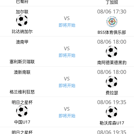
巴蜀府
丁加奴
08/06 17:30
加尔联
VS
即将开始
比达纳加尔
BSS体育俱乐部
08/06 18:00
澳南甲
VS
即将开始
塞利斯贝瑞联
南阿德莱德黑豹
08/06 18:00
澳新南联
VS
即将开始
格兰维利狂怒
费拉瑟
08/06 19:35
明日之星杯
VS
即将开始
中国U17
勒沃库森U17
08/06 19:35
明日之星杯