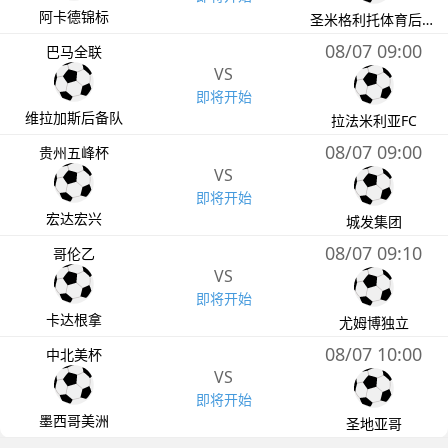
阿卡德锦标
圣米格利托体育后备队
08/07 09:00
巴马全联
VS
即将开始
维拉加斯后备队
拉法米利亚FC
08/07 09:00
贵州五峰杯
VS
即将开始
宏达宏兴
城发集团
08/07 09:10
哥伦乙
VS
即将开始
卡达根拿
尤姆博独立
08/07 10:00
中北美杯
VS
即将开始
墨西哥美洲
圣地亚哥