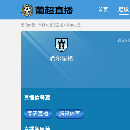
首页
足球
您的位置：
首页
>
足球直播
>
球会友谊
2026-
希尔星格
直播信号源
高清直播
腾讯体育
直播备用源