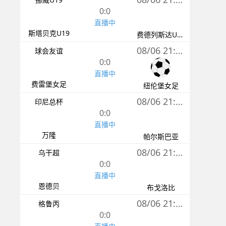
0:0
直播中
斯塔贝克U19
费德列斯达U19
08/06 21:00
球会友谊
0:0
直播中
费雷堡女足
纽伦堡女足
08/06 21:00
印尼总杯
0:0
直播中
万隆
帕尔斯巴亚
08/06 21:00
乌干超
0:0
直播中
恩德贝
布戈洛比
08/06 21:00
格鲁丙
0:0