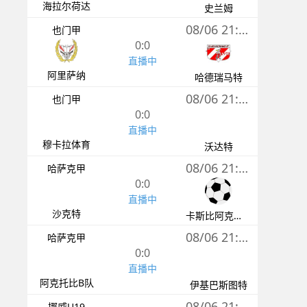
海拉尔荷达
史兰姆
08/06 21:00
也门甲
0:0
直播中
阿里萨纳
哈德瑞马特
08/06 21:00
也门甲
0:0
直播中
穆卡拉体育
沃达特
08/06 21:00
哈萨克甲
0:0
直播中
沙克特
卡斯比阿克套B队
08/06 21:00
哈萨克甲
0:0
直播中
阿克托比B队
伊基巴斯图特
08/06 21:00
挪威U19