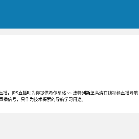
堡直播，JRS直播吧为你提供希尔星格 vs 法特列斯堡高清在线视频直播导航
清直播信号，只作为技术探索的导航学习用途。