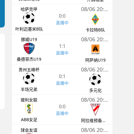
08/06 20:00
哈萨克甲
0:0
直播中
叶利迈塞米B队
卡拉特B队
08/06 20:00
挪威U19
1:1
直播中
桑德菲杰U19
阿萨纳U19
08/06 20:00
贵州五峰杯
0:1
直播中
半场兄弟
多元化
08/06 20:00
玻利女联
0:0
直播中
ABB女足
阿拉维预备女足
08/06 20:00
球会友谊