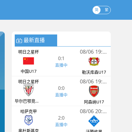
简
繁
最新直播
08/06 19:45
明日之星杯
0:1
直播中
中国U17
勒沃库森U17
08/06 19:45
明日之星杯
0:0
直播中
毕尔巴鄂竞技U17
阿森纳U17
08/06 20:00
哈萨克甲
2:0
直播中
奥杜斯基克
汗腾格里