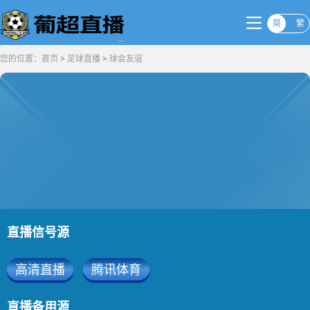
简
繁
您的位置：
首页
>
足球直播
>
球会友谊
直播信号源
高清直播
腾讯体育
直播备用源