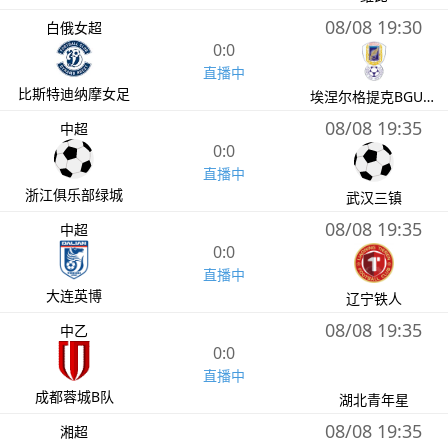
08/08 19:30
白俄女超
0:0
直播中
比斯特迪纳摩女足
埃涅尔格提克BGU女足
08/08 19:35
中超
0:0
直播中
浙江俱乐部绿城
武汉三镇
08/08 19:35
中超
0:0
直播中
大连英博
辽宁铁人
08/08 19:35
中乙
0:0
直播中
成都蓉城B队
湖北青年星
08/08 19:35
湘超