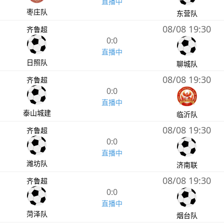
直播中
枣庄队
东营队
08/08 19:30
齐鲁超
0:0
直播中
日照队
聊城队
08/08 19:30
齐鲁超
0:0
直播中
泰山城建
临沂队
08/08 19:30
齐鲁超
0:0
直播中
潍坊队
济南联
08/08 19:30
齐鲁超
0:0
直播中
菏泽队
烟台队