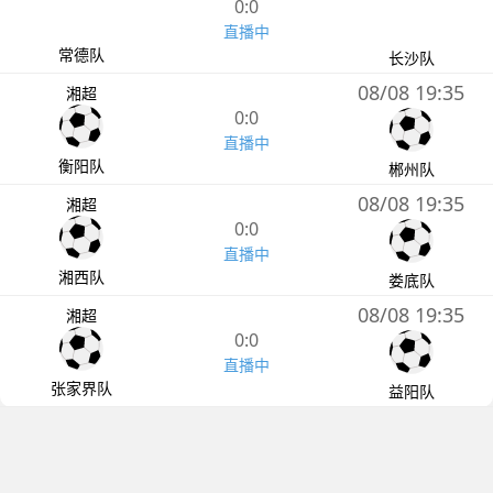
0:0
直播中
常德队
长沙队
08/08 19:35
湘超
0:0
直播中
衡阳队
郴州队
08/08 19:35
湘超
0:0
直播中
湘西队
娄底队
08/08 19:35
湘超
0:0
直播中
张家界队
益阳队