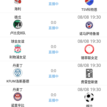
直播中
海利
TSV科特恩
08/08 19:30
德戊
0:0
直播中
卢比克B队
诺马萨特鲁普
08/08 19:30
球会友谊
0:0
直播中
利物浦女足
锡菲联女足
08/08 19:30
丹麦丁
0:0
直播中
KFUM洛斯基德
费雷登斯堡
08/08 19:30
丹麦丁
0:0
直播中
诺里辛比
维比