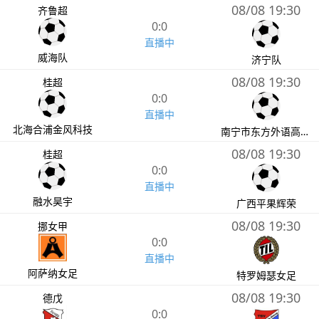
08/08 19:30
齐鲁超
0:0
直播中
威海队
济宁队
08/08 19:30
桂超
0:0
直播中
北海合浦金风科技
南宁市东方外语高级中学
08/08 19:30
桂超
0:0
直播中
融水昊宇
广西平果辉荣
08/08 19:30
挪女甲
0:0
直播中
阿萨纳女足
特罗姆瑟女足
08/08 19:30
德戊
0:0