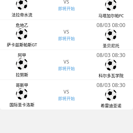
VS
即将开始
法拉帝水流
马塔加尔帕FC
08/03 08:00
危地乙
VS
即将开始
萨卡兹斯帕斯GT
圣贝尼托
08/03 08:30
阿甲
VS
即将开始
拉努斯
科尔多瓦学院
08/03 08:30
哥斯甲
VS
即将开始
国际圣卡洛斯
希雷迪亚诺