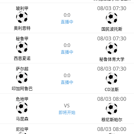
08/03 07:30
玻利甲
0:0
直播中
奥利恩特
国民波托斯
08/03 07:30
秘鲁甲
0:0
直播中
西恩夏诺
秘鲁体育大学
08/03 07:30
萨尔超
0:0
直播中
印加阿鲁巴
CD法斯
08/03 08:00
危地甲
VS
即将开始
马昆森
穆尼斯帕尔
08/03 08:00
尼拉甲