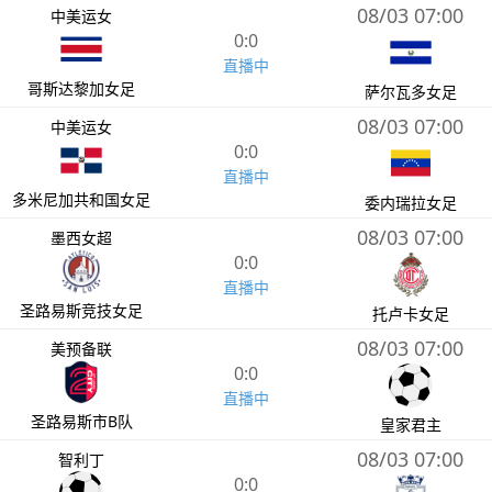
08/03 07:00
中美运女
0:0
直播中
哥斯达黎加女足
萨尔瓦多女足
08/03 07:00
中美运女
0:0
直播中
多米尼加共和国女足
委内瑞拉女足
08/03 07:00
墨西女超
0:0
直播中
圣路易斯竞技女足
托卢卡女足
08/03 07:00
美预备联
0:0
直播中
圣路易斯市B队
皇家君主
08/03 07:00
智利丁
0:0