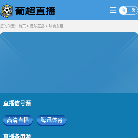
简
繁
您的位置：
首页
>
足球直播
>
球会友谊
直播信号源
高清直播
腾讯体育
直播备用源