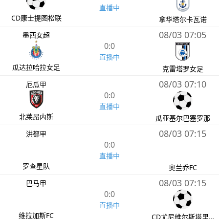
直播中
CD康士提图松联
拿华塔尔卡瓦诺
08/03 07:05
墨西女超
0:0
直播中
瓜达拉哈拉女足
克雷塔罗女足
08/03 07:10
厄瓜甲
0:0
直播中
北莱昂内斯
瓜亚基尔巴塞罗那
08/03 07:15
洪都甲
0:0
直播中
罗查星队
奥兰乔FC
08/03 07:15
巴马甲
0:0
直播中
维拉加斯FC
CD尤尼维尔斯塔里奥