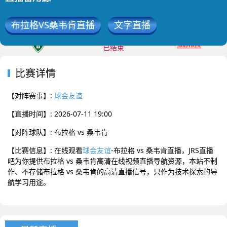
布拉格VS桑韦肯直播
文字直播
2026-07-11 19:00 球会友谊
已结束
布拉格
桑韦肯
0
:
0
比赛详情
【对阵赛事】:
球会友谊
【直播时间】: 2026-07-11 19:00
【对阵球队】: 布拉格 vs 桑韦肯
【比赛信息】: 在线观看
球会友谊
-布拉格 vs 桑韦肯直播，JRS直播
吧为你提供布拉格 vs 桑韦肯高清在线视频直播导航资源，本站不制
作、不存储布拉格 vs 桑韦肯的高清直播信号，只作为技术探索的导
航学习用途。