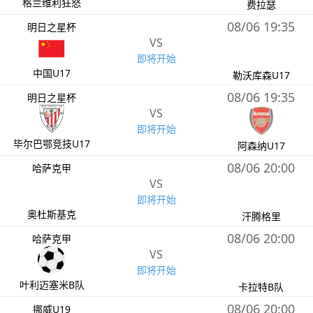
格兰维利狂怒
费拉瑟
08/06 19:35
明日之星杯
VS
即将开始
中国U17
勒沃库森U17
08/06 19:35
明日之星杯
VS
即将开始
毕尔巴鄂竞技U17
阿森纳U17
08/06 20:00
哈萨克甲
VS
即将开始
奥杜斯基克
汗腾格里
08/06 20:00
哈萨克甲
VS
即将开始
叶利迈塞米B队
卡拉特B队
08/06 20:00
挪威U19