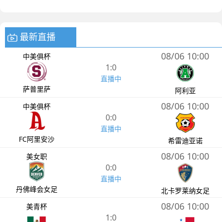
最新直播
08/06 10:00
中美俱杯
1:0
直播中
萨普里萨
阿利亚
08/06 10:00
中美俱杯
0:0
直播中
FC阿里安沙
希雷迪亚诺
08/06 10:00
美女职
0:0
直播中
丹佛峰会女足
北卡罗莱纳女足
08/06 10:00
美青杯
1:0