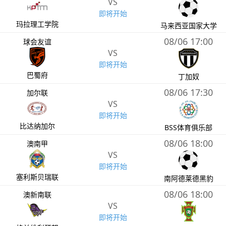
VS
即将开始
玛拉理工学院
马来西亚国家大学
08/06 17:00
球会友谊
VS
即将开始
巴蜀府
丁加奴
08/06 17:30
加尔联
VS
即将开始
比达纳加尔
BSS体育俱乐部
08/06 18:00
澳南甲
VS
即将开始
塞利斯贝瑞联
南阿德莱德黑豹
08/06 18:00
澳新南联
VS
即将开始