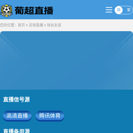
简
繁
您的位置：
首页
>
足球直播
>
球会友谊
直播信号源
高清直播
腾讯体育
直播备用源