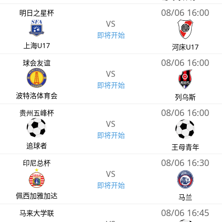
08/06 16:00
明日之星杯
VS
即将开始
上海U17
河床U17
08/06 16:00
球会友谊
VS
即将开始
波特洛体育会
列乌斯
08/06 16:00
贵州五峰杯
VS
即将开始
追球者
王母青年
08/06 16:30
印尼总杯
VS
即将开始
佩西加雅加达
马兰
08/06 16:45
马来大学联