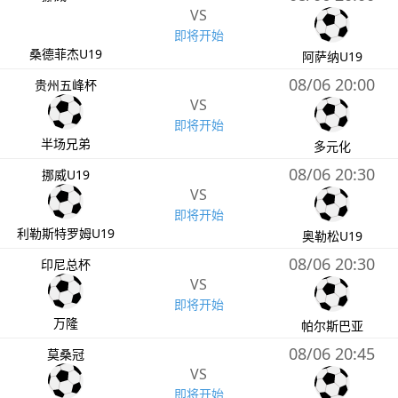
VS
即将开始
桑德菲杰U19
阿萨纳U19
08/06 20:00
贵州五峰杯
VS
即将开始
半场兄弟
多元化
08/06 20:30
挪威U19
VS
即将开始
利勒斯特罗姆U19
奥勒松U19
08/06 20:30
印尼总杯
VS
即将开始
万隆
帕尔斯巴亚
08/06 20:45
莫桑冠
VS
即将开始