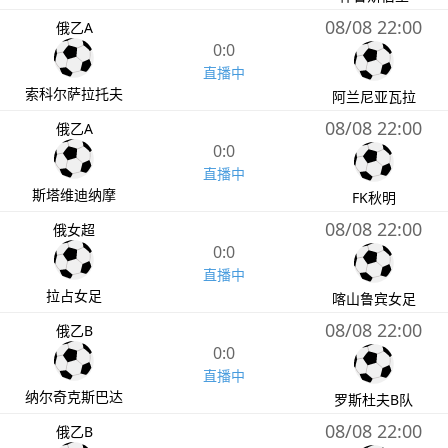
08/08 22:00
俄乙A
0:0
直播中
索科尔萨拉托夫
阿兰尼亚瓦拉
08/08 22:00
俄乙A
0:0
直播中
斯塔维迪纳摩
FK秋明
08/08 22:00
俄女超
0:0
直播中
拉占女足
喀山鲁宾女足
08/08 22:00
俄乙B
0:0
直播中
纳尔奇克斯巴达
罗斯杜夫B队
08/08 22:00
俄乙B