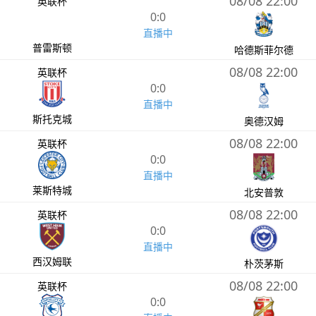
08/08 22:00
英联杯
0:0
直播中
普雷斯顿
哈德斯菲尔德
08/08 22:00
英联杯
0:0
直播中
斯托克城
奥德汉姆
08/08 22:00
英联杯
0:0
直播中
莱斯特城
北安普敦
08/08 22:00
英联杯
0:0
直播中
西汉姆联
朴茨茅斯
08/08 22:00
英联杯
0:0