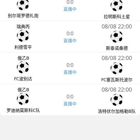
0:0
直播中
别尔哥罗德礼炮
拉明斯科土星
08/08 22:00
瑞典丙
0:0
直播中
利德雪平
斯泰诺桑德
08/08 22:00
俄乙B
0:0
直播中
FC波别达
FC塞瓦斯托波尔
08/08 22:00
俄乙B
0:0
直播中
罗迪纳莫斯科C队
洛特伏尔加格勒B队