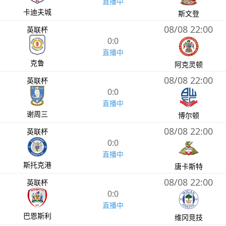
直播中
卡迪夫城
斯文登
08/08 22:00
英联杯
0:0
直播中
克鲁
阿克灵顿
08/08 22:00
英联杯
0:0
直播中
谢周三
博尔顿
08/08 22:00
英联杯
0:0
直播中
斯托克港
唐卡斯特
08/08 22:00
英联杯
0:0
直播中
巴恩斯利
维冈竞技