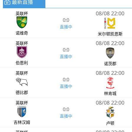
最新直播
08/08 22:00
英联杯
0:0
直播中
诺维奇
米尔顿凯恩斯
08/08 22:00
英联杯
0:0
直播中
伯恩利
诺茨郡
08/08 22:00
英联杯
0:0
直播中
德比郡
林肯城
08/08 22:00
英联杯
0:0
直播中
吉林汉姆
卢顿