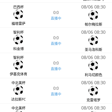
08/06 08:30
巴西杯
0:0
直播中
福塔雷萨
帕尔梅拉斯
08/06 08:30
智利杯
0:0
直播中
科金博
圣马洛科斯
08/06 08:30
智利杯
0:0
直播中
伊基克体育
利马切颜色
08/06 08:30
中北美杯
0:0
直播中
达拉斯FC
克雷塔罗
08/06 08:30
中北美杯