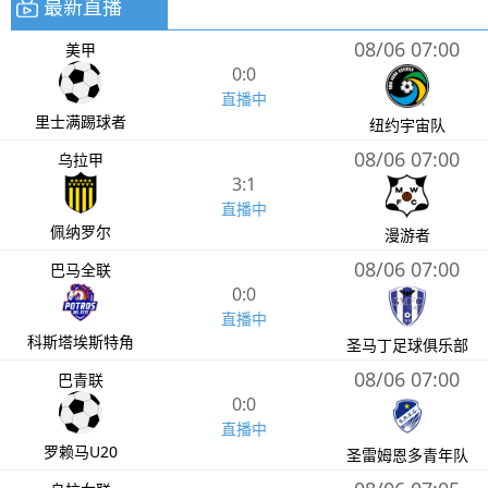
最新直播
08/06 07:00
美甲
0:0
直播中
里士满踢球者
纽约宇宙队
08/06 07:00
乌拉甲
3:1
直播中
佩纳罗尔
漫游者
08/06 07:00
巴马全联
0:0
直播中
科斯塔埃斯特角
圣马丁足球俱乐部
08/06 07:00
巴青联
0:0
直播中
罗赖马U20
圣雷姆恩多青年队