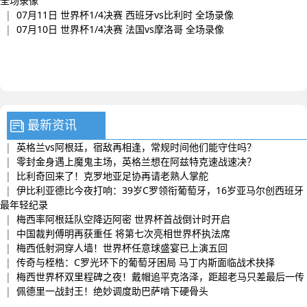
全场录像
|
07月11日 世界杯1/4决赛 西班牙vs比利时 全场录像
|
07月10日 世界杯1/4决赛 法国vs摩洛哥 全场录像
最新资讯
|
英格兰vs阿根廷，宿敌再相逢，常规时间他们能守住吗？
|
零封金身遇上魔鬼主场，英格兰想在阿兹特克速战速决？
|
比利奇回来了！克罗地亚足协再请老熟人掌舵
|
伊比利亚德比今夜打响：39岁C罗领衔葡萄牙，16岁亚马尔创西班牙
最年轻纪录
|
梅西率阿根廷队空降迈阿密 世界杯首战倒计时开启
|
中国裁判傅明再获重任 将第七次亮相世界杯执法席
|
梅西低射洞穿人墙！世界杯任意球盛宴已上演五回
|
传奇与桎梏：C罗光环下的葡萄牙困局 马丁内斯面临战术抉择
|
梅西世界杯双里程碑之夜！戴帽追平克洛泽，距超老马只差最后一传
|
佩德里一战封王！绝妙调度助巴萨啃下硬骨头