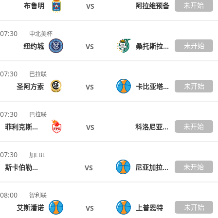
未开始
布鲁明
阿拉维预备
VS
07:30
中北美杯
未开始
纽约城
桑托斯拉古纳
VS
07:30
巴拉联
未开始
圣阿方索
卡比亚塔公牛
VS
07:30
巴拉联
未开始
菲利克斯佩雷斯
科洛尼亚黄金
VS
07:30
加EBL
未开始
斯卡伯勒流星
尼亚加拉河雄狮
VS
08:00
智利联
未开始
艾斯潘诺
上普恩特
VS