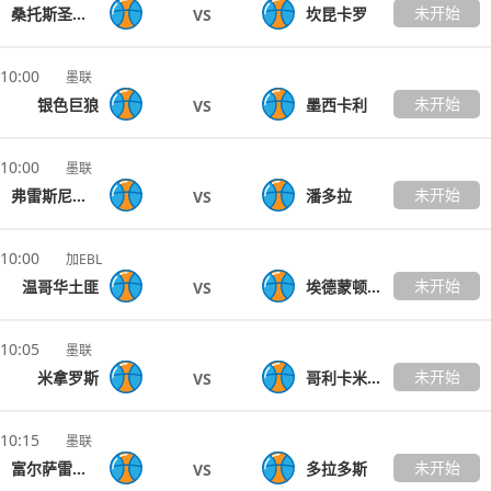
未开始
桑托斯圣路易斯
坎昆卡罗
VS
10:00
墨联
未开始
银色巨狼
墨西卡利
VS
10:00
墨联
未开始
弗雷斯尼洛虾
潘多拉
VS
10:00
加EBL
未开始
温哥华土匪
埃德蒙顿毒刺
VS
10:05
墨联
未开始
米拿罗斯
哥利卡米诺斯
VS
10:15
墨联
未开始
富尔萨雷吉亚
多拉多斯
VS