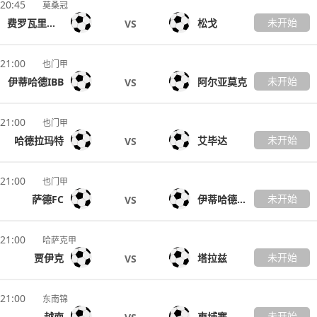
20:45
莫桑冠
未开始
费罗瓦里奥利欣加
松戈
VS
21:00
也门甲
未开始
伊蒂哈德IBB
阿尔亚莫克
VS
21:00
也门甲
未开始
哈德拉玛特
艾毕达
VS
21:00
也门甲
未开始
萨德FC
伊蒂哈德拉毛
VS
21:00
哈萨克甲
未开始
贾伊克
塔拉兹
VS
21:00
东南锦
未开始
越南
柬埔寨