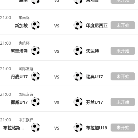
VS
21:00
东南锦
未开始
新加坡
印度尼西亚
VS
21:00
也统杯
未开始
阿里塔泽
沃达特
VS
21:00
国际友谊
未开始
丹麦U17
瑞典U17
VS
21:00
国际友谊
未开始
挪威U17
芬兰U17
VS
21:00
中东欧杯
未开始
布拉格斯巴达U19
布拉加U19
VS