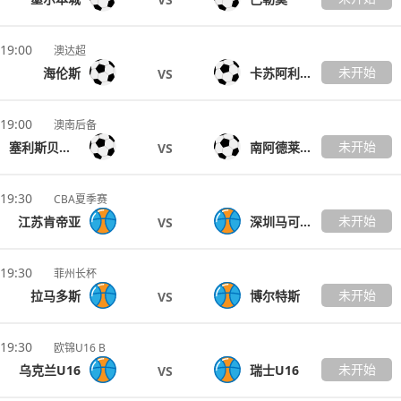
19:00
澳达超
未开始
海伦斯
卡苏阿利纳FC
VS
19:00
澳南后备
未开始
塞利斯贝瑞联后备队
南阿德莱德后备队
VS
19:30
CBA夏季赛
未开始
江苏肯帝亚
深圳马可波罗
VS
19:30
菲州长杯
未开始
拉马多斯
博尔特斯
VS
19:30
欧锦U16 B
未开始
乌克兰U16
瑞士U16
VS