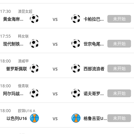
17:30
澳昆女超
未开始
黄金海岸联女足
卡帕拉巴女足
VS
17:55
韩女联
未开始
现代制铁女足
世宗龟尾女足
VS
18:00
澳威甲
未开始
普罗斯佩联
西部流浪者
VS
18:00
俄青联
未开始
阿尔玛兹安泰青年队
诺夫哥罗德青年队
VS
18:00
欧锦U16 A
未开始
以色列U16
格鲁吉亚U16
VS