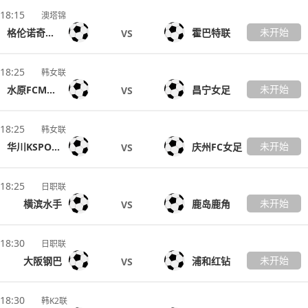
18:15
澳塔锦
未开始
格伦诺奇骑士后备队
霍巴特联
VS
18:25
韩女联
未开始
水原FCM女足
昌宁女足
VS
18:25
韩女联
未开始
华川KSPO女足
庆州FC女足
VS
18:25
日职联
未开始
横滨水手
鹿岛鹿角
VS
18:30
日职联
未开始
大阪钢巴
浦和红钻
VS
18:30
韩K2联