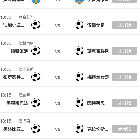
18:00
球会友谊
未开始
迪加史卓普女足
汉堡女足
VS
18:00
澳新南联
未开始
骑警流浪
班克斯联队
VS
18:00
澳北女超
未开始
布罗德美度兰女足
梅特兰女足
VS
18:15
澳威甲
未开始
黑镇斯巴达
因特莱恩
VS
18:15
澳塔锦
未开始
奥林比亚勇士
克拉伦斯斑马后备队
VS