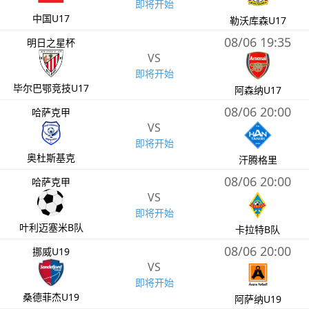
即将开始
中国U17
勒沃库森U17
08/06 19:35
明日之星杯
VS
即将开始
毕尔巴鄂竞技U17
阿森纳U17
08/06 20:00
哈萨克甲
VS
即将开始
奥杜斯基克
汗腾格里
08/06 20:00
哈萨克甲
VS
即将开始
叶利迈塞米B队
卡拉特B队
08/06 20:00
挪威U19
VS
即将开始
桑德菲杰U19
阿萨纳U19