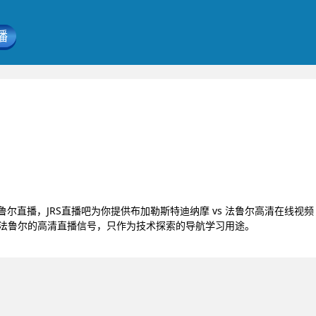
播
法鲁尔直播，JRS直播吧为你提供布加勒斯特迪纳摩 vs 法鲁尔高清在线视频
 法鲁尔的高清直播信号，只作为技术探索的导航学习用途。