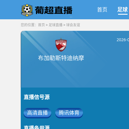
首页
足球
您的位置：
首页
>
足球直播
>
球会友谊
2026-
布加勒斯特迪纳摩
直播信号源
高清直播
腾讯体育
直播备用源