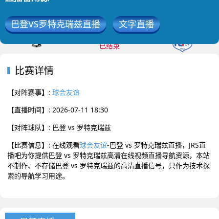
巴登VS罗特克瑞兹直播
文字直播
2026-07-11 18:30 球会友谊
已结束
巴登
罗特克瑞兹
0
:
0
比赛详情
【对阵赛事】:
球会友谊
【直播时间】: 2026-07-11 18:30
【对阵球队】: 巴登 vs 罗特克瑞兹
【比赛信息】: 在线观看
球会友谊
-巴登 vs 罗特克瑞兹直播，JRS直
播吧为你提供巴登 vs 罗特克瑞兹高清在线视频直播导航资源，本站
不制作、不存储巴登 vs 罗特克瑞兹的高清直播信号，只作为技术探
索的导航学习用途。