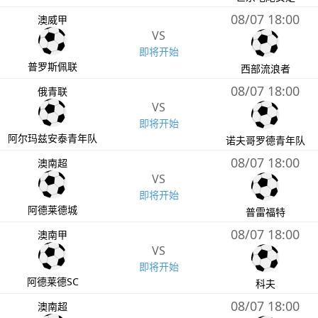
08/07 18:00
澳威甲
VS
即将开始
普罗斯佩联
西部流浪者
08/07 18:00
俄青联
VS
即将开始
阿尔玛兹安泰青年队
诺夫哥罗德青年队
08/07 18:00
澳南超
VS
即将开始
阿德莱德城
普雷福特
08/07 18:00
澳南甲
VS
即将开始
阿德莱德SC
科夫
08/07 18:00
澳南超