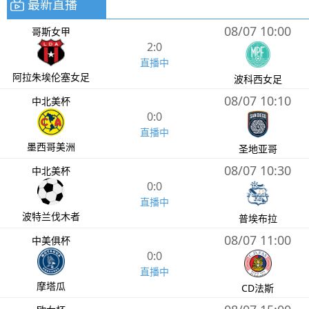
最新直播
08/07 10:00
哥斯女甲
2:0
直播中
阿拉朱埃伦塞女足
波科西女足
08/07 10:10
中北美杯
0:0
直播中
墨西哥美洲
圣地亚哥
08/07 10:30
中北美杯
0:0
直播中
波特兰伐木者
普埃布拉
08/07 11:00
中美俱杯
0:0
直播中
摩塔瓜
CD法斯