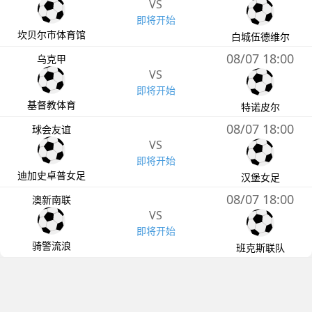
VS
即将开始
坎贝尔市体育馆
白城伍德维尔
08/07 18:00
乌克甲
VS
即将开始
基督教体育
特诺皮尔
08/07 18:00
球会友谊
VS
即将开始
迪加史卓普女足
汉堡女足
08/07 18:00
澳新南联
VS
即将开始
骑警流浪
班克斯联队