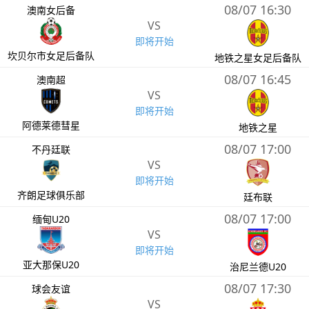
08/07 16:30
澳南女后备
VS
即将开始
坎贝尔市女足后备队
地铁之星女足后备队
08/07 16:45
澳南超
VS
即将开始
阿德莱德彗星
地铁之星
08/07 17:00
不丹廷联
VS
即将开始
齐朗足球俱乐部
廷布联
08/07 17:00
缅甸U20
VS
即将开始
亚大那保U20
治尼兰德U20
08/07 17:30
球会友谊
VS