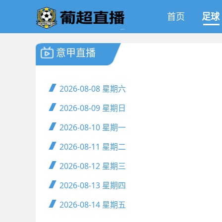
首页
足球
意甲直播
2026-08-08
星期六
2026-08-09
星期日
2026-08-10
星期一
2026-08-11
星期二
2026-08-12
星期三
2026-08-13
星期四
2026-08-14
星期五