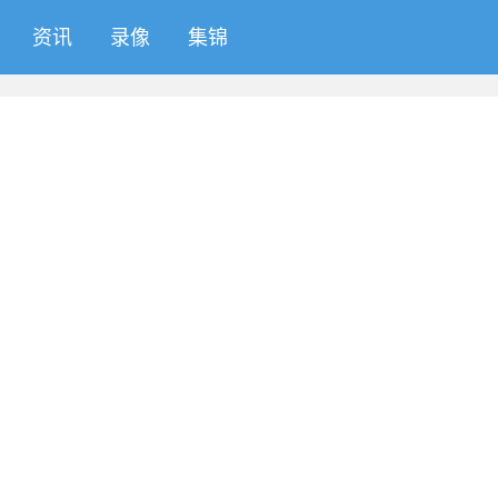
资讯
录像
集锦