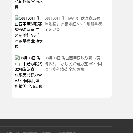
08月03日 佛山西甲足球联赛32强
淘汰赛 广州蜀地红 VS 广州戴拿模
全场录像
08月03日 佛山西甲足球联赛32强
淘汰赛 三水乐民兴健力宝 VS 中国
澳门澳科精英 全场录像