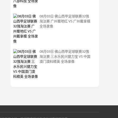
08月03日 佛山西甲足球联赛32强
淘汰赛 广州蜀地红 VS 广州戴拿模
全场录像
08月03日 佛山西甲足球联赛32强
淘汰赛 三水乐民兴健力宝 VS 中国
澳门澳科精英 全场录像