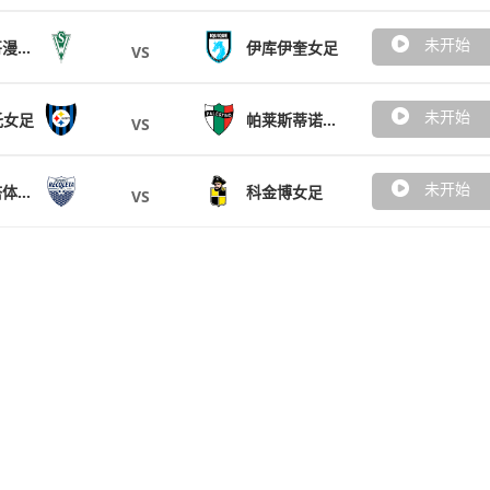
未开始
圣地亚哥漫游者女足
伊库伊奎女足
VS
未开始
托女足
帕莱斯蒂诺女足
VS
未开始
雷科莱塔体育女足
科金博女足
VS