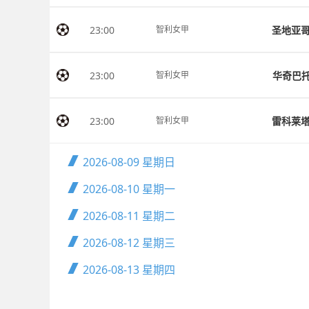
23:00
智利女甲
23:00
华奇巴
智利女甲
23:00
智利女甲
2026-08-09
星期日
2026-08-10
星期一
2026-08-11
星期二
2026-08-12
星期三
2026-08-13
星期四