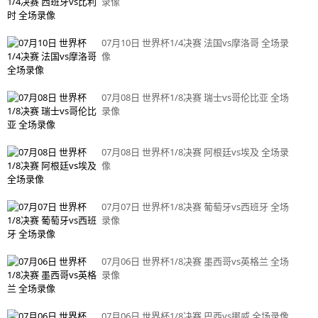
录像
07月10日 世界杯1/4决赛 法国vs摩洛哥 全场录
像
07月08日 世界杯1/8决赛 瑞士vs哥伦比亚 全场
录像
07月08日 世界杯1/8决赛 阿根廷vs埃及 全场录
像
07月07日 世界杯1/8决赛 葡萄牙vs西班牙 全场
录像
07月06日 世界杯1/8决赛 墨西哥vs英格兰 全场
录像
07月06日 世界杯1/8决赛 巴西vs挪威 全场录像