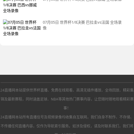
07月05日 世界杯1/8决赛 巴拉圭vs法国 全场录
像
24直播网本站提供世界杯直播、免费在线观看、高清无插件播放、全场回放、精彩集
锦及最新赛程，同时涵盖足球、NBA等其他热门赛事内容，让您随时随地观看精彩赛
事！
24直播网本站所有直播信号及视频录像均收集自互联网，我们自身不制作、不存储、
不传播任何直播内容，仅作为导航索引服务。如涉及侵权，请及时联系我们，我们将