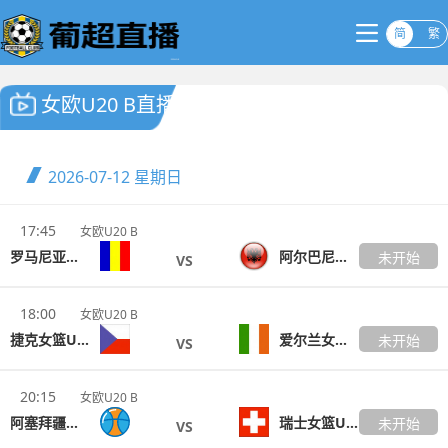
简
繁
女欧U20 B直播
2026-07-12
星期日
17:45
女欧U20 B
罗马尼亚女篮U20
阿尔巴尼亚女篮U20
未开始
VS
18:00
女欧U20 B
捷克女篮U20
爱尔兰女篮U20
未开始
VS
20:15
女欧U20 B
阿塞拜疆女篮U20
瑞士女篮U20
未开始
VS