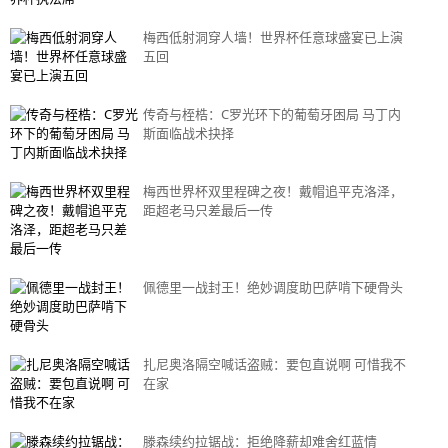
梅西低射洞穿人墙！世界杯任意球盛宴已上演
五回
传奇与桎梏：C罗光环下的葡萄牙困局 马丁内
斯面临战术抉择
梅西世界杯双里程碑之夜！戴帽追平克洛泽，
距超老马只差最后一传
佩德里一战封王！绝妙调度助巴萨啃下硬骨头
扎尼奥洛隔空喊话盗贼：要包直说啊 可惜我不
在家
滕森续约拉锯战：拒绝降薪却难舍红蓝情